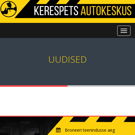
UUDISED
Broneeri teenindusse aeg