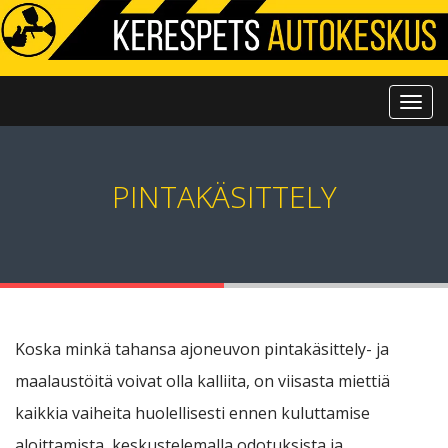
PINTAKÄSITTELY
Koska minkä tahansa ajoneuvon pintakäsittely- ja
maalaustöitä voivat olla kalliita, on viisasta miettiä
kaikkia vaiheita huolellisesti ennen kuluttamise
aloittamista, keskustelemalla odotuksista ja